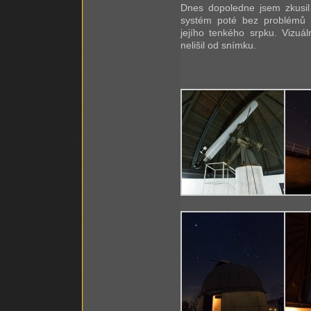
Dnes dopoledne jsem zkusi
systém poté bez problémů na
jejího tenkého srpku. Vizuá
nelišil od snímku.