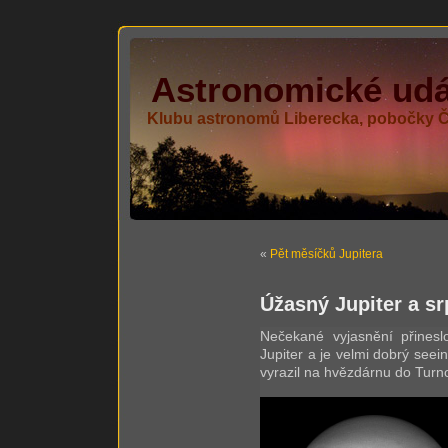
Astronomické udál
Klubu astronomů Liberecka, pobočky 
«
Pět měsíčků Jupitera
Úžasný Jupiter a s
Nečekané vyjasnění přines
Jupiter a je velmi dobrý see
vyrazil na hvězdárnu do Turno