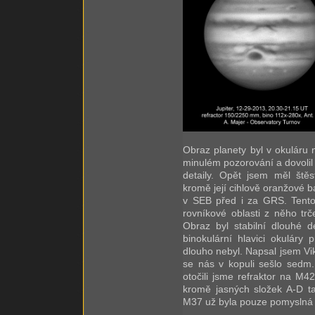
Obraz planety byl v okuláru n
minulém pozorování a dovolil 
detaily. Opět jsem měl ště
kromě její cihlově oranžové ba
v SEB před i za GRS. Tentok
rovníkové oblasti z něho trč
Obraz byl stabilní dlouhé d
binokulární hlavici okuláry
dlouho nebyl. Napsal jsem Vikt
se nás v kopuli sešlo sedm.
otočili jsme refraktor na M4
kromě jasných složek A-D 
M37 už byla pouze pomyslná t