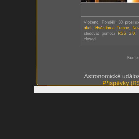
Vloženo: Pondělí, 30 prosinc
akcí
,
Hvězdárna Turnov
,
Nov
sledovat pomocí
RSS 2.0
. 
closed.
Koment
Astronomické událos
Příspěvky (R